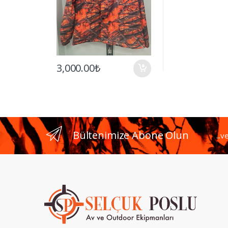
3,000.00₺
Bültenimize Abone Olun
...v