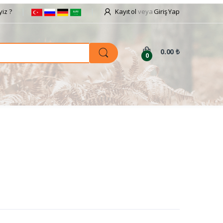
iz ?
Kayıt ol
veya
Giriş Yap
0.00 ₺
0