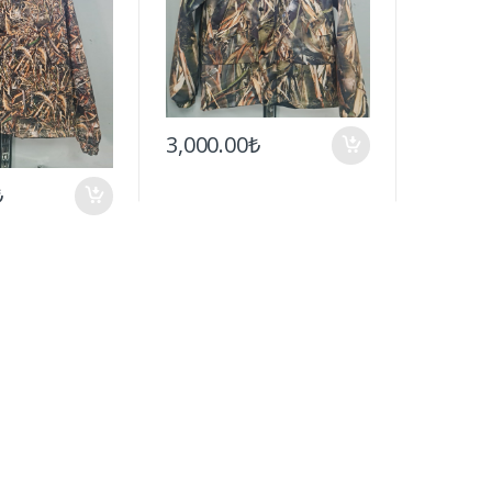
3,000.00₺
₺