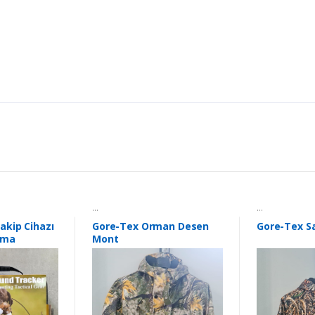
...
...
akip Cihazı
Gore-Tex Orman Desen
Gore-Tex S
sma
Mont