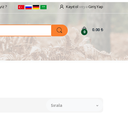
iz ?
Kayıt ol
veya
Giriş Yap
0.00 ₺
0
Sırala