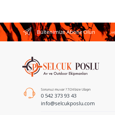
Bültenimize Abone Olun
...v
Sorunuz mu var ? 7/24 bize Ulaşın
0 542 373 93 43
info@selcukposlu.com