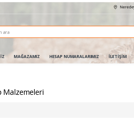
Neredey
İZ
MAĞAZAMIZ
HESAP NUMARALARIMIZ
İLETİŞİM
 Malzemeleri