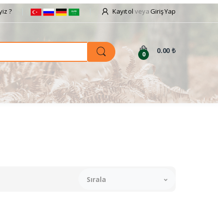
iz ?
Kayıt ol
veya
Giriş Yap
0.00 ₺
0
Sırala