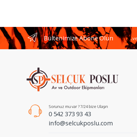
Bültenimize Abone Olun
...v
Sorunuz mu var ? 7/24 bize Ulaşın
0 542 373 93 43
info@selcukposlu.com