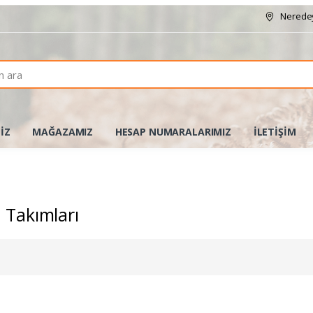
Neredey
İZ
MAĞAZAMIZ
HESAP NUMARALARIMIZ
İLETİŞİM
 Takımları