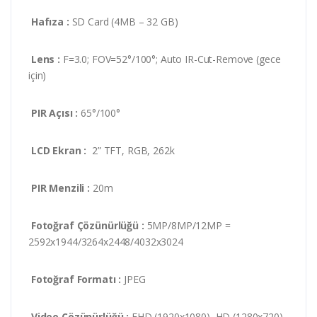
Hafıza :
SD Card (4MB – 32 GB)
Lens :
F=3.0; FOV=52°/100°; Auto IR-Cut-Remove (gece
için)
PIR Açısı :
65°/100°
LCD Ekran :
2” TFT, RGB, 262k
PIR Menzili :
20m
Fotoğraf Çözünürlüğü :
5MP/8MP/12MP =
2592x1944/3264x2448/4032x3024
Fotoğraf Formatı :
JPEG
Video Çözünürlüğü :
FHD (1920x1080), HD (1280x720),