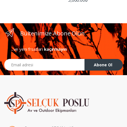
Bültenimize Abone Olun
...ve yeni frsatları
kaçırmayın
Email Adresiniz
Abone Ol