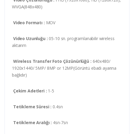
WVGA(848x480)
Video Formatı :
MOV
Video Uzunluğu :
05-10 sn. programlanabilir wireless
aktarım
Wireless Transfer Foto Çözünürlüğü :
640x480/
1920x1440/ 5MP/ 8MP or 12MP(Görüntü ebadı ayarına
bağlıdır)
Çekim Adetleri :
1-5
Tetikleme Süresi :
0.4sn
Tetikleme Aralığı :
4sn-7sn