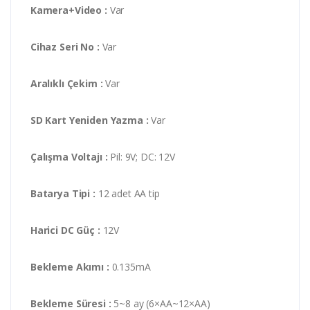
Kamera+Video :
Var
Cihaz Seri No :
Var
Aralıklı Çekim :
Var
SD Kart Yeniden Yazma :
Var
Çalışma Voltajı :
Pil: 9V; DC: 12V
Batarya Tipi :
12 adet AA tip
Harici DC Güç :
12V
Bekleme Akımı :
0.135mA
Bekleme Süresi :
5~8 ay (6×AA~12×AA)